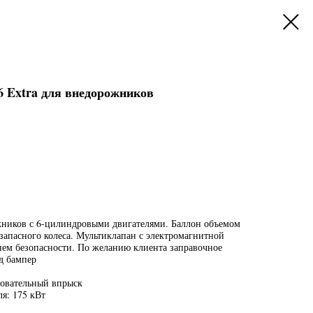
Extra для внедорожников
жников с 6-цилиндровыми двигателями. Баллон объемом
 запасного колеса. Мультиклапан с электромагнитной
ем безопасности. По желанию клиента заправочное
д бампер
довательный впрыск
я: 175 кВт