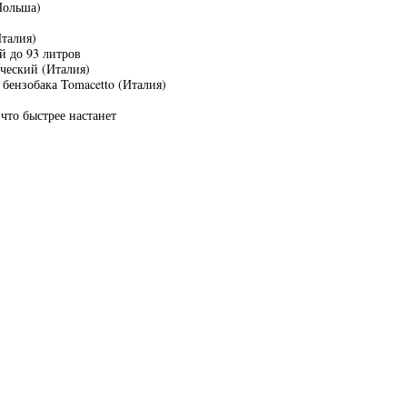
Польша)
Италия)
й до 93 литров
ический (Италия)
 бензобака Tomacetto (Италия)
 что быстрее настанет