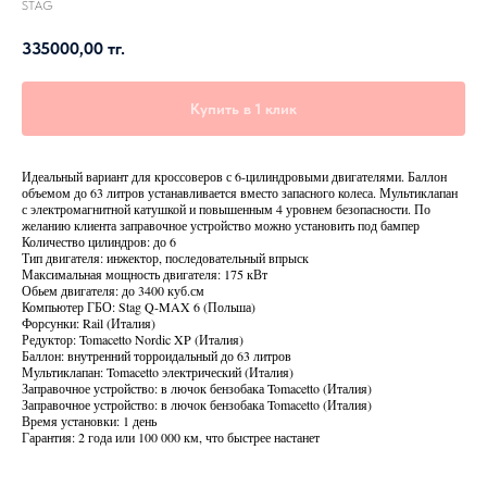
STAG
335000,00
тг.
Купить в 1 клик
Идеальный вариант для кроссоверов с 6-цилиндровыми двигателями. Баллон
объемом до 63 литров устанавливается вместо запасного колеса. Мультиклапан
с электромагнитной катушкой и повышенным 4 уровнем безопасности. По
желанию клиента заправочное устройство можно установить под бампер
Количество цилиндров: до 6
Тип двигателя: инжектор, последовательный впрыск
Максимальная мощность двигателя: 175 кВт
Обьем двигателя: до 3400 куб.см
Компьютер ГБО: Stag Q-MAX 6 (Польша)
Форсунки: Rail (Италия)
Редуктор: Tomacetto Nordic XP (Италия)
Баллон: внутренний торроидальный до 63 литров
Мультиклапан: Tomacetto электрический (Италия)
Заправочное устройство: в лючок бензобака Tomacetto (Италия)
Заправочное устройство: в лючок бензобака Tomacetto (Италия)
Время установки: 1 день
Гарантия: 2 года или 100 000 км, что быстрее настанет